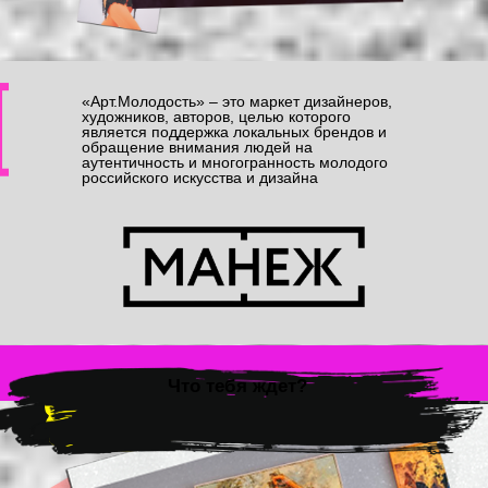
аксессуары и
книги и картины
украшения
«Арт.Молодость» – это маркет дизайнеров,
художников, авторов, целью которого
является поддержка локальных брендов и
обращение внимания людей на
аутентичность и многогранность молодого
российского искусства и дизайна
одежда и обувь
декор и предметы интерьера