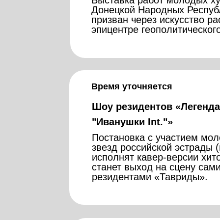
Выставка работ молодых ху
Проект, призванный поддерж
Донецкой Народных Республ
людей на аутентичность и мн
призван через искусство р
эпицентре геополитическог
Время уточняется
10:00 – 22:00
Шоу резидентов «Легенда
Выставка «Без границ. Ху
"Иванушки Int."»
Выставка работ молодых худ
Донецкой Народных Республи
Постановка с участием мол
призван через искусство ра
звезд российской эстрады (
эпицентре геополитического 
исполнят кавер-версии хит
станет выход на сцену сами
резидентами «Тавриды».
19 декабря