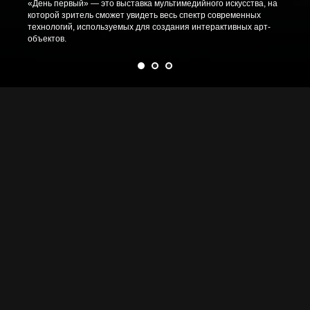
«День первый» — это выставка мультимедийного искусства, на
которой зритель сможет увидеть весь спектр современных
технологий, используемых для создания интерактивных арт-
объектов.
Концепция выставки
Партнёры
Концепция выставки «День первый»
базируется на идее творения, как
интеллектуальной технологии.
Преобразование, созидание, творение — все это эпитеты, которые
мы присваиваем не только божественному акту, но и
человеческим попыткам создать новое, сделать художественное,
научное или социально значимое высказывание. Именно