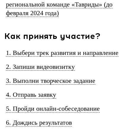
региональной команде «Тавриды» (до
февраля 2024 года)
Год окончания
Направление обучения
1. Выбери трек развития и направление
Название организации
2. Запиши видеовизитку
3. Выполни творческое задание
Должность
4. Отправь заявку
В каком треке ты хочешь принять
участие?
5. Пройди онлайн-собеседование
6. Дождись результатов
В каком направлении ты хочешь принять
участие?