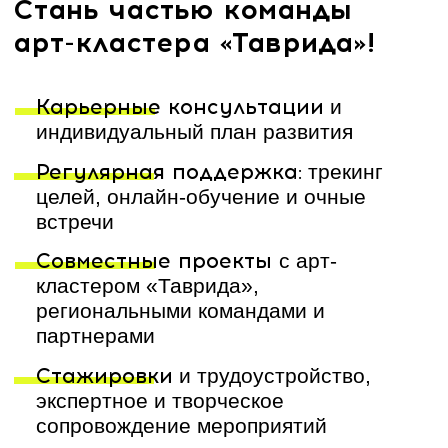
Ключевым этапом станет включение в
работу региональных команд арт-
кластера «Таврида» (амбассадоров,
медиаамбассадоров, региональных арт-
резиденций), региональных органов
исполнительной власти, реализующих
молодежную политику, образовательных
учреждений и других партнерских
организаций
Выбери свой трек развития