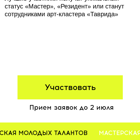
Участвовать
Прием заявок до 2 июля
СКАЯ МОЛОДЫХ ТАЛАНТОВ
МАСТЕРСКАЯ МОЛОДЫХ ТАЛА
Мечтаешь
стать
сотрудником арт-кластера
«Таврида»?
Мечтаешь
стать экспертом
и делиться опытом на проектах арт-
кластера «Таврида» и своего региона?
Мечтаешь
стать резидентом
и продвигать своё творчество вместе
с арт-кластером «Таврида»?