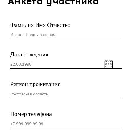
Расскажи, в каких социальных проектах,
волонтерских и общественных
мероприятиях ты принимал участие за
последние три года
Расскажи про свои авторские идеи и
проекты
Назови три свои сильные и слабые
стороны
Укажи цель своего профессионального
развития
Какие компетенции ты считаешь
необходимыми для успешного
достижения цели профессионального