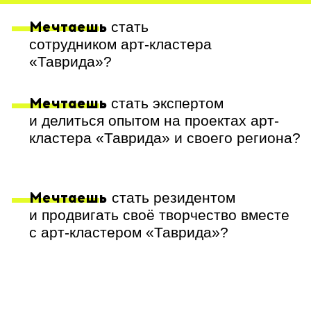
Стань частью команды
арт-кластера «Таврида»!
Карьерные консультации
и
индивидуальный план развития
Регулярная поддержка:
трекинг
целей, онлайн-обучение и очные
встречи
Совместные проекты
с арт-
кластером «Таврида»,
региональными командами и
партнерами
Стажировки
и трудоустройство,
экспертное и творческое
сопровождение мероприятий
Обратная связь
, доверие и
мотивация к развитию