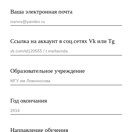
развития?
Введи промокод от амбассадора
Размер одежды
XS
S
M
L
XL
XXL
Прикрепи ссылку на видеовизитку