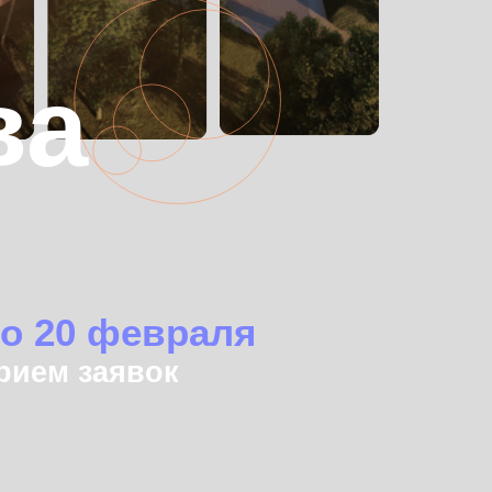
февраля
явок