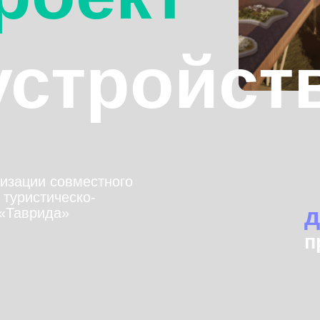
стройства
и совместного
тическо-
до 20 
рида»
прием за