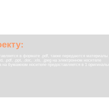
ся в формате .pdf, также передаются материалы
ppt, .doc, .xls, .jpeg на электронном носителе
умажном носителе предоставляется в 1 оригинальном экземпля
лай свои работы на почту:
kurs_tavrida@crki.art
или курьерской службой
 Нижняя Сыромятническая, дом 10, стр. 2, 7 этаж