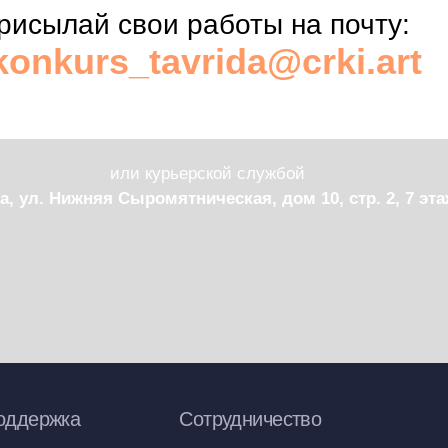
жка
Сотрудничество
info@crki.art
ния сайтом
 АНО ЦРКИ 2022