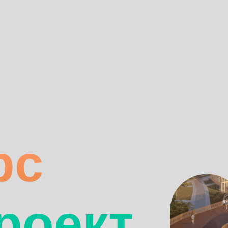
с
оект