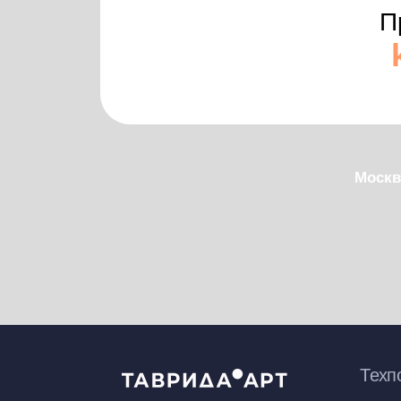
Техподдер
help@crki.art
Политика конфиденциальности
Правила пользова
© Официальный сайт арт-кластера «Таврида»,