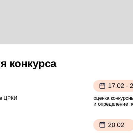
онкурса
17.02 - 20.02
И
оценка конкурсных проектов
и определение победителя ко
20.02
публикация результатов пров
ического отбора
определяется большинством г
основанных на субъективном 