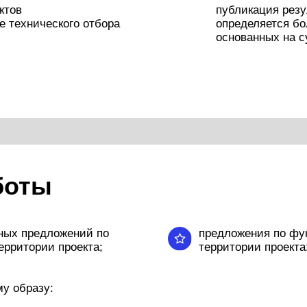
ты
едложений по
предложения по функциональном
рии проекта;
территории проекта;
зу:
ту: