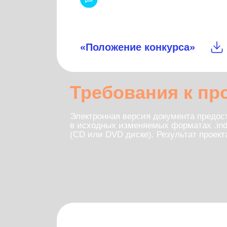
Электронная версия документа предоставляет
в исходных изменяемых форматах .indd, .pdf, .
(CD или DVD диске). Результат проекта на б
Присы
kon
Москва, ул.