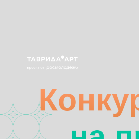
Конкур
на пр