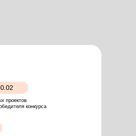
нкурса
едения конкурса (победитель
олосов членов комиссии,
суждении).